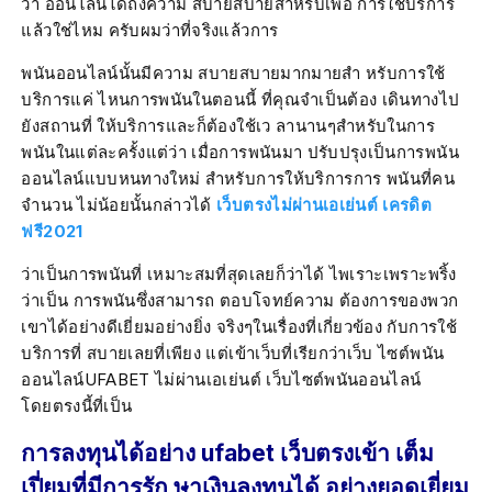
ว่า ออนไลน์ได้ถึงความ สบายสบายสำหรับเพื่อ การใช้บริการ
แล้วใช่ไหม ครับผมว่าที่จริงแล้วการ
พนันออนไลน์นั้นมีความ สบายสบายมากมายสำ หรับการใช้
บริการแค่ ไหนการพนันในตอนนี้ ที่คุณจำเป็นต้อง เดินทางไป
ยังสถานที่ ให้บริการและก็ต้องใช้เว ลานานๆสำหรับในการ
พนันในแต่ละครั้งแต่ว่า เมื่อการพนันมา ปรับปรุงเป็นการพนัน
ออนไลน์แบบหนทางใหม่ สำหรับการให้บริการการ พนันที่คน
จำนวน ไม่น้อยนั้นกล่าวได้
เว็บตรงไม่ผ่านเอเย่นต์ เครดิต
ฟรี2021
ว่าเป็นการพนันที่ เหมาะสมที่สุดเลยก็ว่าได้ ไพเราะเพราะพริ้ง
ว่าเป็น การพนันซึ่งสามารถ ตอบโจทย์ความ ต้องการของพวก
เขาได้อย่างดีเยี่ยมอย่างยิ่ง จริงๆในเรื่องที่เกี่ยวข้อง กับการใช้
บริการที่ สบายเลยที่เพียง แต่เข้าเว็บที่เรียกว่าเว็บ ไซต์พนัน
ออนไลน์UFABET ไม่ผ่านเอเย่นต์ เว็บไซต์พนันออนไลน์
โดยตรงนี้ที่เป็น
การลงทุนได้อย่าง ufabet เว็บตรงเข้า เต็ม
เปี่ยมที่มีการรัก ษาเงินลงทุนได้ อย่างยอดเยี่ยม