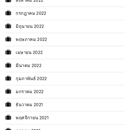
สิงหาคม 2022
กรกฎาคม 2022
มิถุนายน 2022
พฤษภาคม 2022
เมษายน 2022
มีนาคม 2022
กุมภาพันธ์ 2022
มกราคม 2022
ธันวาคม 2021
พฤศจิกายน 2021