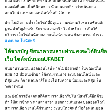
บอล ต่อจะเป็นข้าง ทำเงินให้กับนัก พนันบอลได้ อย่างแน่นอน
บอลต่อก็เลย เป็นที่นิยมจาก นักเล่นมากยิ่ง กว่าพนันบอล
ออนไลน์ แทงบอลออนไลน์ขั้นต่ำ20บาท
ฝากไม่มี อย่างต่ำ เว็บไซต์ที่มีคุณ ภ าพชอบพรีเซน เทชั่นหลัก
ฐาน สำคัญสำหรับ รับรองความจริง ใจสำหรับ การเปิดให้
บริการ เว็บไซต์พนันบอล ออนไลน์ของตน ยังสามารถ สำรวจ
แทงบอล โบนัสฟรี
ได้จากบัญ ชีธนาคารหลายท่าน คงจะได้ยินชื่อ
เว็บ ไซต์พนันบอลUFABET
กันมานานพนัน บอลออนไลน์ ฝากไม่มีอย่างต่ำ ในขณะนี้ใน
สมัย 4G ที่มีคนเข้ามา ใช้งานผ่านทาง ระบบออนไลน์ เยอะ
ที่สุดและ ก็การเล่นคาสิโน ยังได้รับความ นิยมเยอะที่สุด ใน
วงการพนัน
และยังมีการอัพ เดทสถิติสามารถเลือกรับโบ นัสฟรีได้อีกด้วย
ทำ ให้สมาชิกทุก ท่านสามารถ แยกการเล่นแทง บอลออนไลน์
สามารถเลือก เล่นได้ผ่านทาง ระบบโทรศัพท์ มือถือพนันบอล