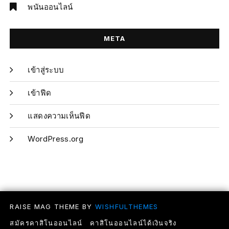
พนันออนไลน์
META
เข้าสู่ระบบ
เข้าฟีด
แสดงความเห็นฟีด
WordPress.org
RAISE MAG THEME BY
WISHFULTHEMES
สมัครคาสิโนออนไลน์
คาสิโนออนไลน์ได้เงินจริง