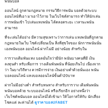
พนันบอล
ออนไลน์ ถูกตามกฎหมาย กรรมวิธีการพนัน บอลด้วยระบบ
ออนไลน์ที่เอา มาเอาไว้ภาย ในเว็บไซต์สามารถ ทำให้นักเล่น
การพนันเข้า ไปเล่นแทงพนัน ได้ตลอดระยะ เวลานะพนัน
สามารถ
ที่จะเล่นได้อย่าง มีความสุขเพราะว่าการเล่น แทงพนันที่ถูกตาม
กฎหมายในเว็บ ไซต์เปลี่ยนเป็น สิ่งที่สุขใจของ นักการพนันนั่น
เองพนันบอล ออนไลน์ ฝากไม่มี อย่างน้อย สำหรับใน
การวางเดิมพันแทง บอลมั่นใจว่ามีนัก พนันบางคนที่มี เงิน
ลงทุนสำ หรับเพื่อการ วางเดิมพันพนัน ที่น้อยเกินไป เนื่องจาก
ว่า ในบางวิถีทาง ควรมีการจ่าย เงินอย่างต่ำด้วยนั่นเอง พนัน
บอลออนไลน์ แทงบอลออนไลน์ขั้นต่ำ20บาท
ฝากไม่มีอย่างต่ำ สำหรับหนทาง สำหรับการวาง เดิมพันพนัน
พนันบอลด้วย ระบบออนไลน์ หรือเรียกอีก อย่างหนึ่งว่า
เว็บไซต์พนันบอล ออนไลน์ได้เข้ามา ให้โอกาสให้กับ นักเสี่ยง
โชคแต่ ละท่านได้
ดูราคาบอลUFABET