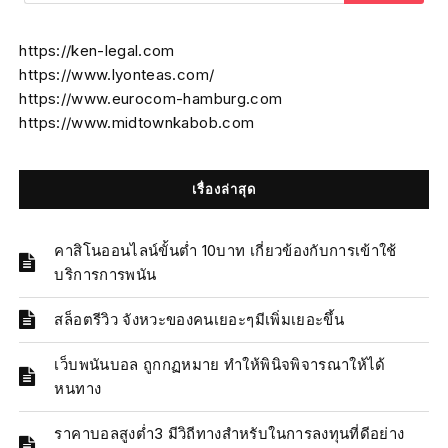
https://ken-legal.com
https://www.lyonteas.com/
https://www.eurocom-hamburg.com
https://www.midtownkabob.com
เรื่องล่าสุด
คาสิโนออนไลน์ขั้นต่ำ 10บาท เกี่ยวข้องกับการเข้าใช้
บริการการพนัน
สล็อตรีวิว จังหวะของคนเยอะๆมีเพิ่มเยอะขึ้น
เว็บพนันบอล ถูกกฏหมาย ทำให้พินิจพิจารณาให้ได้
หนทาง
ราคาบอลสูงต่ำ3 มีวิถีทางสำหรับในการลงทุนที่ดีอย่าง