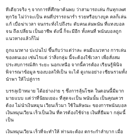
ทีเดียวจริง ๆ จากการที่ศึกษาค้นพบ ว่าสามารถเล่น กันทุกเพศ
ทุกวัย ไม่ว่าจะเป็น คนที่ปรารถนาร่ำ รวยหรือบางบุค คลก็เล่น
แก้ เบื่อฆ่าเวลา จนกระทั่งไปถึงระ ดับคนเล่นพนัน ที่แทงบอล
จน ถึงเปลี่ยน เป็นอาชีพ ดังนี้ ก็จะมีอีก ทั้งคนที่ พนันบอลถูก
แนวทางแล้วก็ไม่
ถูกแนวทาง ปะปนไป ขึ้นกับว่าแต่ว่าละ คนมีแนวทาง การเล่น
ของตนเอง เช่นไรแต่ ว่าสิ่งกลุ่ม นี้จะต้องใช้เวลา เพื่อสั่งสม
ประสบการณ์สัก ระยะ นอกเหนือ จากนี้ควรต้อง เรียนรู้พินิจ
พิจารณาข้อมูล ของบอลให้เป็น จะได้ ดูเกมอย่าง เซียนรวมทั้ง
นำพา ให้ไปสู่การ
บรรลุเป้าหมาย ได้อย่างง่าย ๆ ซึ่งการลุ้นโชค ในตอนนี้มีมาก
มายแบบ แต่ว่าที่นิยมเยอะ ที่สุดจะเป็น พนันนั้น เป็นคุณควร
ต้อง ไม่นำเงินหมุน เวียนเร็วมา ใช้ในลัษณะ ของการพนันบอล
เงินหมุนเวียน เร็วเป็นเงิน ที่ควรต้องใช้จ่าย เงินที่ยืมมา กลุ่มนี้
เป็น
เงินหมุนเวียน เร็วที่จะทำให้ ท่านจะต้อง ตกระกำลำบาก เมื่อ