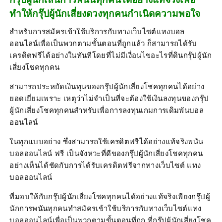
ทำให้กรุ๊ปผู้นักเสี่ยงดวงทุกคนกำเนิดความพอใจ
สำหรับการสมัครเข้าใช้บริการกับทางเว็บไซต์แทงบอล
ออนไลน์เพื่อเป็นพวกตามขั้นตอนที่ถูกแล้ว ก็สามารถได้รับ
เครดิตฟรีได้อย่างในทันทีโดยที่ไม่มีเงื่อนไขอะไรที่ดินกรุ๊ปผู้นัก
เสี่ยงโชคทุกคน
สามารถประหยัดเงินทุนของกรุ๊ปผู้นักเสี่ยงโชคทุกคนได้อย่าง
ยอดเยี่ยมเพราะ เหตุว่าไม่จำเป็นที่จะต้องใช้เงินลงทุนของกรุ๊ป
ผู้นักเสี่ยงโชคทุกคนสำหรับเพื่อการลงทุนเกมการเดิมพันบอล
ออนไลน์
ในทุกแบบอย่าง ซึ่งสามารถใช้เครดิตฟรีได้อย่างแท้จริงพนัน
บอลออนไลน์ ฟรี เป็นจังหวะที่ดีของกรุ๊ปผู้นักเสี่ยงโชคทุกคน
อย่างเห็นได้ชัดกับการได้รับเครดิตฟรีจากทางเว็บไซต์ แทง
บอลออนไลน์
ที่มอบให้กับกรุ๊ปผู้นักเสี่ยงโชคทุกคนได้อย่างแท้จริงเพียงกรุ๊ปผู้
นักการพนันทุกคนทำสมัครเข้าใช้บริการกับทางเว็บไซต์แทง
บอลออนไลน์เพื่อเป็นพวกตามขั้นตอนที่ถูก ที่กรุ๊ปผู้นักเสี่ยงโชค