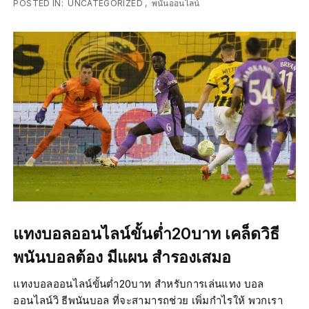
POSTED IN:
UNCATEGORIZED
,
พนันออนไลน์
แทงบอลออนไลน์ขั้นต่ำ20บาท เคล็ดวิธี
พนันบอลต้อง มีแผน สำรองเสมอ
แทงบอลออนไลน์ขั้นต่ำ20บาท สำหรับการเล่นแทง บอล
ออนไลน์วิ ธีพนันบอล ที่จะสามารถช่วย เพิ่มกำไรให้ พวกเรา