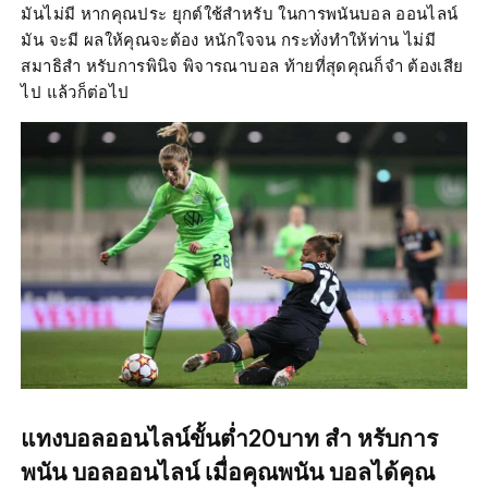
มันไม่มี หากคุณประ ยุกต์ใช้สำหรับ ในการพนันบอล ออนไลน์
มัน จะมี ผลให้คุณจะต้อง หนักใจจน กระทั่งทำให้ท่าน ไม่มี
สมาธิสำ หรับการพินิจ พิจารณาบอล ท้ายที่สุดคุณก็จำ ต้องเสีย
ไป แล้วก็ต่อไป
แทงบอลออนไลน์ขั้นต่ำ20บาท สำ หรับการ
พนัน บอลออนไลน์ เมื่อคุณพนัน บอลได้คุณ