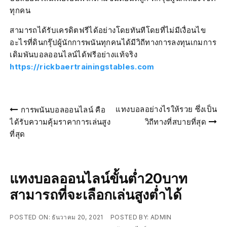
ทุกคน
สามารถได้รับเครดิตฟรีได้อย่างโดยทันทีโดยที่ไม่มีเงื่อนไข
อะไรที่ดินกรุ๊ปผู้นักการพนันทุกคนได้มีวิถีทางการลงทุนเกมการ
เดิมพันบอลออนไลน์ได้ฟรีอย่างแท้จริง
https://rickbaertrainingstables.com
เมนู
แทงบอลอย่างไรให้รวย ซึ่งเป็น
การพนันบอลออนไลน์ คือ
นำทาง
ได้รับความคุ้มราคาการเล่นสูง
วิถีทางที่สบายที่สุด
เรื่อง
ที่สุด
แทงบอลออนไลน์ขั้นต่ำ20บาท
สามารถที่จะเลือกเล่นสูงต่ำได้
POSTED ON:
ธันวาคม 20, 2021
POSTED BY:
ADMIN