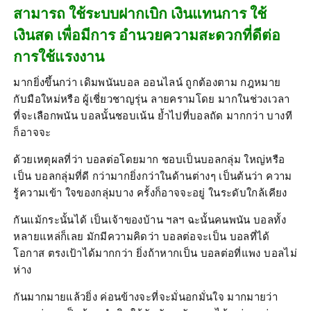
สามารถ ใช้ระบบฝากเบิก เงินแทนการ ใช้
เงินสด เพื่อมีการ อำนวยความสะดวกที่ดีต่อ
การใช้แรงงาน
มากยิ่งขึ้นกว่า เดิมพนันบอล ออนไลน์ ถูกต้องตาม กฎหมาย
กับมือใหม่หรือ ผู้เชี่ยวชาญรุ่น ลายครามโดย มากในช่วงเวลา
ที่จะเลือกพนัน บอลนั้นชอบเน้น ย้ำไปที่บอลถัด มากกว่า บางที
ก็อาจจะ
ด้วยเหตุผลที่ว่า บอลต่อโดยมาก ชอบเป็นบอลกลุ่ม ใหญ่หรือ
เป็น บอลกลุ่มที่ดี กว่ามากยิ่งกว่าในด้านต่างๆ เป็นต้นว่า ความ
รู้ความเข้า ใจของกลุ่มบาง ครั้งก็อาจจะอยู่ ในระดับใกล้เคียง
กันแม้กระนั้นได้ เป็นเจ้าของบ้าน ฯลฯ ฉะนั้นคนพนัน บอลทั้ง
หลายแหล่ก็เลย มักมีความคิดว่า บอลต่อจะเป็น บอลที่ได้
โอกาส ตรงเป้าได้มากกว่า ยิ่งถ้าหากเป็น บอลต่อที่แพง บอลไม่
ห่าง
กันมากมายแล้วยิ่ง ค่อนข้างจะที่จะมั่นอกมั่นใจ มากมายว่า