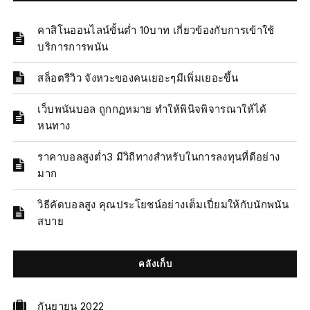
คาสิโนออนไลน์ขั้นต่ำ 10บาท เกี่ยวข้องกับการเข้าใช้
บริการการพนัน
สล็อตรีวิว จังหวะของคนเยอะๆมีเพิ่มเยอะขึ้น
เว็บพนันบอล ถูกกฏหมาย ทำให้พินิจพิจารณาให้ได้
หนทาง
ราคาบอลสูงต่ำ3 มีวิถีทางสำหรับในการลงทุนที่ดีอย่าง
มาก
วิธีคัดบอลสูง คุณประโยชน์อย่างเต็มเปี่ยมให้กับนักพนัน
สบาย
คลังเก็บ
กันยายน 2022