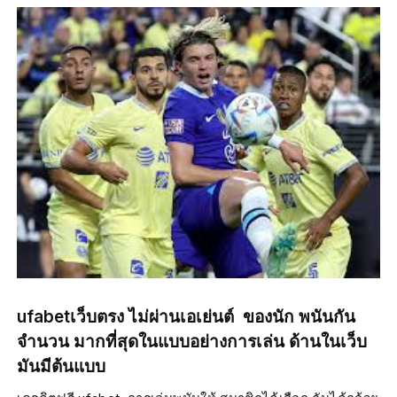
ufabetเว็บตรง ไม่ผ่านเอเย่นต์ ของนัก พนันกัน
จำนวน มากที่สุดในแบบอย่างการเล่น ด้านในเว็บ
มันมีต้นแบบ