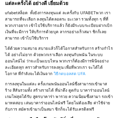
แต่ละครั้งได้ อย่างดี เยี่ยมด้วย
ufabetสล็อต ทั้งยังการลงทุนแต่ ละครั้งกับ UFABETพวก เรา
สามารถที่จะเลือก ลงทุนได้ตลอดระ ยะเวลา รวมทั้งทุก ๆ ที่ที่
พวกเราอยาก เข้าไปใช้บริการแล้ว ก็ยังมีระบบระเบียบฝากเบิก
เงินที่จะมีการ ให้บริการด้วยบุค ลากรอย่างเร็วสมา ชิกก็เลย
สามารถ เข้าไปใช้บริการ
ได้ด้วยความสบาย สบายแล้วก็ได้โอกาสสำหรับการ สร้างกำไร
ได้ อย่างไม่ยาก ด้วยพวกเราเลือก ลงทุนกับพนัน ในระบบ
ออนไลน์ไม่ ว่าจะเป็นแบบไหน พวกเราก็ต้องมีการพินิจอย่าง
ละเอียดทุก คราวสำหรับการลงทุน เพื่อที่พวกเรา จะได้ได้
โอกาส ที่กำลังจะได้เงินจาก
วิธีกดบอลสด UFA
การลงทุนในแต่ละ ครั้งเกมพนันออนไลน์ซึ่งสามารถเข้ามาส
ร้าง สีสันรวมทั้ง สร้างรายได้ ที่น่าดึง ดูดกับ บาคาร่าออนไลน์
เกมไพ่สุดได้รับ สูตรบาคาร่า พารวย ความนิยมซึ่งสามา รถเข้า
มาทดสอบ เล่นบาคาร่าออนไลน์ฟรี โดยไม่ต้องเสีย ค่าใช้จ่าย
กับการ สมัครเข้ามาเป็นสมา ชิกก็จะได้รับเครดิตฟรี