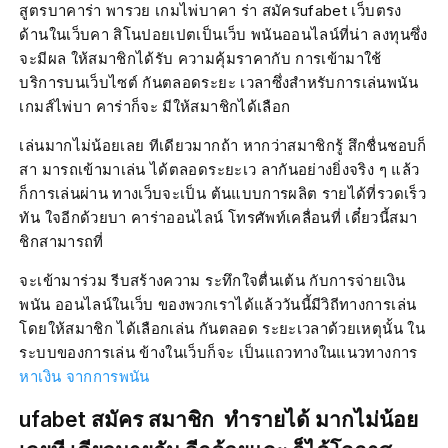
สูตรบาคาร่า พารวย เกมไพ่บาคา ร่า สมัครufabet เว็บตรง
ด้านในเว็บคา สิโนปอยเปตเป็นเว็บ พนันออนไลน์ที่น่า ลงทุนซึ่ง
จะมีผล ให้สมาชิกได้รับ ความคุ้มราคากับ การเข้ามาใช้
บริการบนเว็บไซต์ กันตลอดระยะ เวลาซึ่งสำหรับการเล่นพนัน
เกมส์ไพ่บา คาร่าก็จะ มีให้สมาชิกได้เลือก
เล่นมากไม่น้อยเลย ทีเดียวมากถ้า หากว่าสมาชิกรู้ สึกชื่นชอบก็
สา มารถเข้ามาเล่น ได้ตลอดระยะเว ลากันอย่างยิ่งจริง ๆ แล้ว
ก็การเล่นผ่าน ทางเว็บจะเป็น ต้นแบบการผลิต รายได้ที่รวดเร็ว
ทัน ใจอีกด้วยบา คาร่าออนไลน์ โทรศัพท์เคลื่อนที่ เดี๋ยวนี้สมา
ชิกสามารถที่
จะเข้ามาร่วม รีบสร้างความ ระทึกใจตื่นเต้น กับการจ่ายเงิน
พนัน ออนไลน์ในเว็บ ของพวกเราได้แล้ววันนี้มีวิถีทางการเล่น
โดยให้สมาชิก ได้เลือกเล่น กันตลอด ระยะเวลาด้วยเหตุนั้น ใน
ระบบของการเล่น ข้างในเว็บก็จะ เป็นแถวทางในแนวทางการ
หาเงิน จากการพนัน
ufabet สมัคร สมาชิก ทำรายได้ มากไม่น้อย