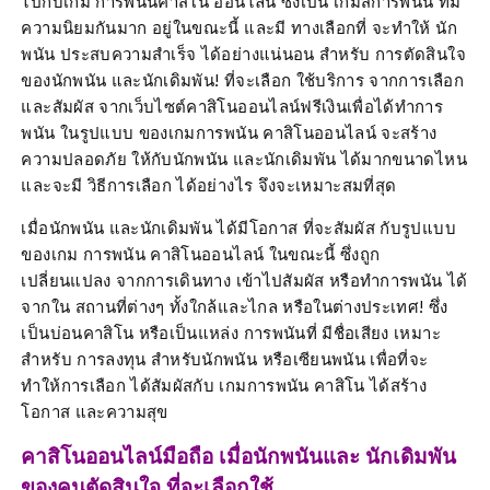
ไปกับเกม การพนันคาสิโน ออนไลน์ ซึ่งเป็น เกมส์การพนัน ที่มี
ความนิยมกันมาก อยู่ในขณะนี้ และมี ทางเลือกที่ จะทำให้ นัก
พนัน ประสบความสำเร็จ ได้อย่างแน่นอน สำหรับ การตัดสินใจ
ของนักพนัน และนักเดิมพัน! ที่จะเลือก ใช้บริการ จากการเลือก
และสัมผัส จากเว็บไซต์
คาสิโนออนไลน์ฟรีเงิน
เพื่อได้ทำการ
พนัน ในรูปแบบ ของเกมการพนัน คาสิโนออนไลน์ จะสร้าง
ความปลอดภัย ให้กับนักพนัน และนักเดิมพัน ได้มากขนาดไหน
และจะมี วิธีการเลือก ได้อย่างไร จึงจะเหมาะสมที่สุด
เมื่อนักพนัน และนักเดิมพัน ได้มีโอกาส ที่จะสัมผัส กับรูปแบบ
ของเกม การพนัน คาสิโนออนไลน์ ในขณะนี้ ซึ่งถูก
เปลี่ยนแปลง จากการเดินทาง เข้าไปสัมผัส หรือทำการพนัน ได้
จากใน สถานที่ต่างๆ ทั้งใกล้และไกล หรือในต่างประเทศ! ซึ่ง
เป็นบ่อนคาสิโน หรือเป็นแหล่ง การพนันที่ มีชื่อเสียง เหมาะ
สำหรับ การลงทุน สำหรับนักพนัน หรือเซียนพนัน เพื่อที่จะ
ทำให้การเลือก ได้สัมผัสกับ เกมการพนัน คาสิโน ได้สร้าง
โอกาส และความสุข
คาสิโนออนไลน์มือถือ
เมื่อนักพนันและ นักเดิมพัน
ของคนตัดสินใจ ที่จะเลือกใช้